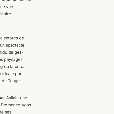
une vue
stoire
 alentours de
t un spectacle
idi, dirigez-
des paysages
g de la côte.
e idéale pour
e de Tanger.
ar Asilah, une
. Promenez-vous
de ses