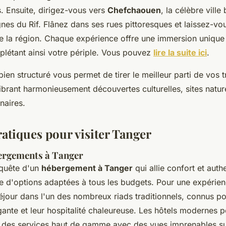
. Ensuite, dirigez-vous vers
Chefchaouen
, la célèbre ville
es du Rif. Flânez dans ses rues pittoresques et laissez-vou
de la région. Chaque expérience offre une immersion unique 
létant ainsi votre périple. Vous pouvez
lire la suite ici
.
n structuré vous permet de tirer le meilleur parti de vos tr
ibrant harmonieusement découvertes culturelles, sites nature
naires.
ratiques pour visiter Tanger
ergements à Tanger
 quête d'un
hébergement à Tanger
qui allie confort et authen
 d'options adaptées à tous les budgets. Pour une expérien
éjour dans l'un des nombreux riads traditionnels, connus po
gante et leur hospitalité chaleureuse. Les hôtels modernes 
r des services haut de gamme avec des vues imprenables su