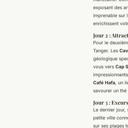
exposant des ar
imprenable sur l
enrichissent vo
Jour 2 : Attra
Pour le deuxième
Tanger. Les
Cav
géologique spect
vous vers
Cap S
impressionnants 
Café Hafa
, un l
savourer un thé 
Jour 3 : Excur
Le dernier jour
petite ville con
sur ses plages t