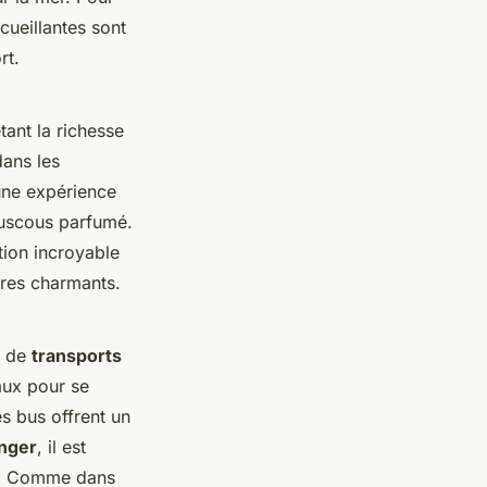
cueillantes sont
rt.
tant la richesse
dans les
une expérience
ouscous parfumé.
tion incroyable
dres charmants.
s de
transports
aux pour se
s bus offrent un
anger
, il est
es. Comme dans