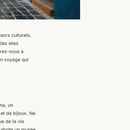
sors culturels.
des sites
arez-vous à
 Un voyage qui
na, un
 et de bijoux. Ne
e de la vie
i abrite un musée