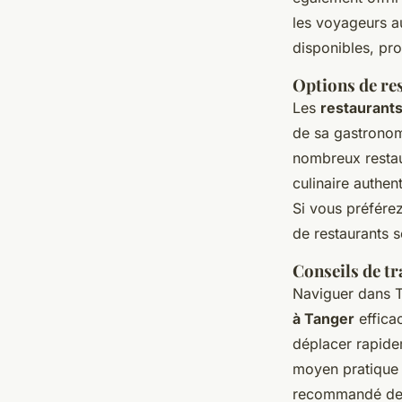
les voyageurs au
disponibles, pr
Options de r
Les
restaurant
de sa gastronomi
nombreux restau
culinaire authe
Si vous préférez
de restaurants 
Conseils de tr
Naviguer dans T
à Tanger
effica
déplacer rapidem
moyen pratique 
recommandé de r