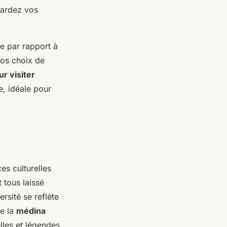
 gardez vos
le par rapport à
vos choix de
r visiter
e, idéale pour
es culturelles
 tous laissé
ersité se reflète
de la
médina
lles et légendes