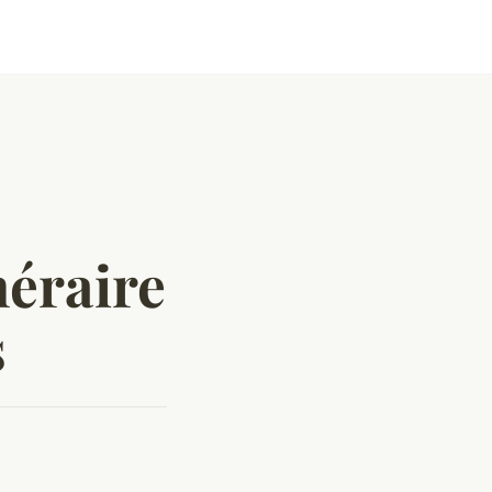
néraire
s