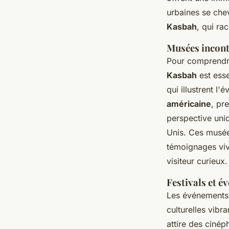
urbaines se che
Kasbah
, qui ra
Musées incont
Pour comprendre
Kasbah
est esse
qui illustrent l'
américaine
, pr
perspective uniq
Unis. Ces musée
témoignages viv
visiteur curieux.
Festivals et 
Les événements 
culturelles vibra
attire des cinép