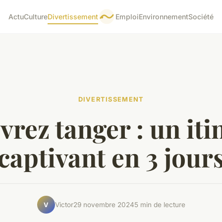
Actu
Culture
Divertissement
Emploi
Environnement
Société
DIVERTISSEMENT
rez tanger : un iti
captivant en 3 jour
Victor
29 novembre 2024
5 min de lecture
V