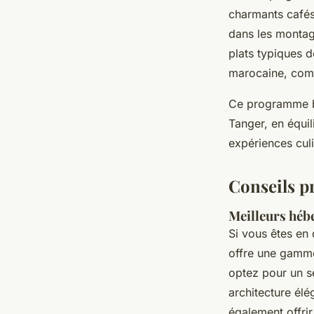
charmants cafés
dans les montagn
plats typiques 
marocaine, comp
Ce programme bie
Tanger, en équil
expériences culi
Conseils p
Meilleurs héb
Si vous êtes en
offre une gamme
optez pour un s
architecture élé
également offri