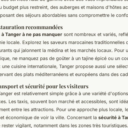
 budget plus restreint, des auberges et maisons d'hôtes ac
oposant des séjours abordables sans compromettre le confo
estauration recommandées
s à Tanger à ne pas manquer
sont nombreux et variés, reflé
e locale. Explorez les saveurs marocaines traditionnelles 
rants qui jalonnent la médina et les marchés locaux. Pour 
ntique, ne manquez pas de goûter à un tajine épicé ou un c
 une cuisine internationale, Tanger propose aussi une sélec
servant des plats méditerranéens et européens dans des ca
ansport et sécurité pour les visiteurs
anger est relativement simple grâce à une variété d'option
ces. Les taxis, souvent bon marché et accessibles, sont idé
ent entre les attractions. Pour une approche plus locale, le
et économique de voir la ville. Concernant la
sécurité à T
ester vigilant, notamment dans les zones très touristiqu