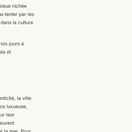
 bleue nichée
s tenter par les
dans la culture
ois jours à
ls et
ticité, la ville
ce luxueuse,
ur leur
peuvent
r la mer. Pour