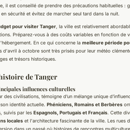
le, il est conseillé de prendre des précautions habituelles :
 en sécurité et évitez de marcher seul tard dans la nuit.
dget pour visiter Tanger
, la ville est relativement abordab
ations. Préparez-vous à des coûts variables en fonction de 
 d'hébergement. En ce qui concerne la
meilleure période pou
is d'avril à octobre sont très prisés pour leur météo clément
ges et trésors historiques.
histoire de Tanger
ncipales influences culturelles
r des civilisations, témoigne d’un mélange unique d’influenc
son identité actuelle.
Phéniciens, Romains et Berbères
ont
, suivis par les
Espagnols, Portugais et Français
. Cette div
ons locales
et l'architecture fascinante de la ville. Les rues 
rsion dans un passé où histoires de rencontres multiculture