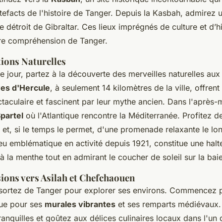
tefacts de l'histoire de Tanger. Depuis la Kasbah, admirez 
e détroit de Gibraltar. Ces lieux imprégnés de culture et d’hi
tre compréhension de Tanger.
ctions Naturelles
 jour, partez à la découverte des merveilles naturelles aux
es d'Hercule
, à seulement 14 kilomètres de la ville, offren
aculaire et fascinent par leur mythe ancien. Dans l'après-m
partel
où l'Atlantique rencontre la Méditerranée. Profitez 
et, si le temps le permet, d'une promenade relaxante le lon
ieu emblématique en activité depuis 1921, constitue une halt
à la menthe tout en admirant le coucher de soleil sur la bai
sions vers Asilah et Chefchaouen
, sortez de Tanger pour explorer ses environs. Commencez p
nue pour ses
murales vibrantes
et ses remparts médiévaux
ranquilles et goûtez aux délices culinaires locaux dans l'un 