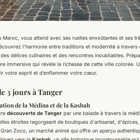
 Maroc, vous attend avec ses ruelles envoûtantes et ses tré
découvrez l'harmonie entre traditions et modernité à travers 
des délices culinaires et des rencontres inoubliables. Prép
re immersive qui révèle la richesse de cette ville colorée.
r votre esprit et d’enflammer votre cœur.
de 3 jours à Tanger
ration de la Médina et de la Kasbah
tre
découverte de Tanger
par une balade à travers la médi
elles étroites regorgeant de boutiques d'artisanat, d'épices,
Gran Zoco, un marché animé qui offre un aperçu authentiqu
inuez vers la
Kasbah
, un site historique incontournable qu