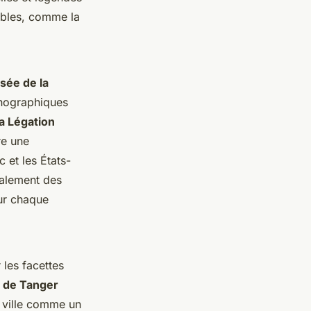
ables, comme la
sée de la
thnographiques
a Légation
re une
 et les États-
galement des
r chaque
r les
facettes
a de Tanger
a ville comme un